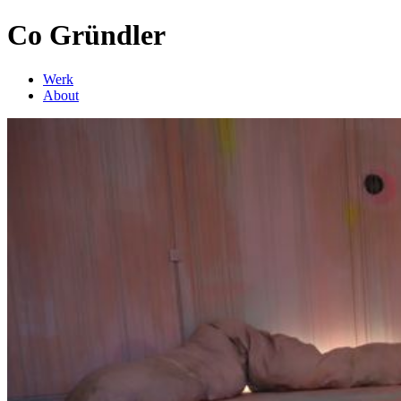
Co Gründler
Werk
About