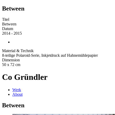
Between
Titel
Between
Datum
2014 - 2015
Material & Technik
8-teilige Polaroid-Serie, Inkjetdruck auf Hahnemühlepapier
Dimension
50 x 72 cm
Co Gründler
Werk
About
Between