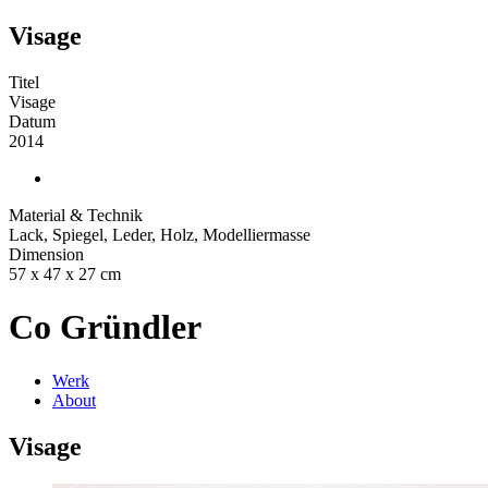
Visage
Titel
Visage
Datum
2014
Material & Technik
Lack, Spiegel, Leder, Holz, Modelliermasse
Dimension
57 x 47 x 27 cm
Co Gründler
Werk
About
Visage